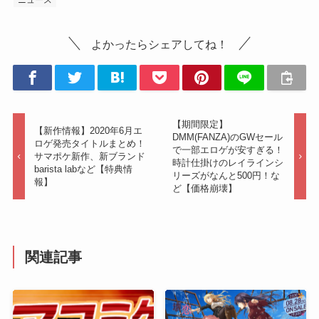
ニュース
よかったらシェアしてね！
【期間限定】
【新作情報】2020年6月エ
DMM(FANZA)のGWセール
ロゲ発売タイトルまとめ！
で一部エロゲが安すぎる！
サマポケ新作、新ブランド
時計仕掛けのレイラインシ
barista labなど【特典情
リーズがなんと500円！な
報】
ど【価格崩壊】
関連記事