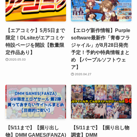
【エアコミケ】5月5日まで
【エロゲ新作情報】Purple
限定！DLsiteがエアコミケ
software最新作「青春フラ
特設ページを開設【数量限
ジャイル」が8月28日発売
定作品あり】
予定！予約や特典情報まと
め 【パープルソフトウェ
2020.05.03
ア】
2020.04.27
【5/11まで】【掘り出し
【5/11まで】【掘り出し物
物】DMM GAMES(FANZA)
調査】DMM