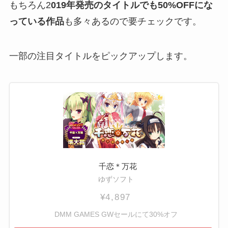
もちろん2
019年発売のタイトルでも50%OFFにな
っている作品
も多々あるので要チェックです。
一部の注目タイトルをピックアップします。
千恋＊万花
ゆずソフト
¥4,897
DMM GAMES GWセールにて30%オフ