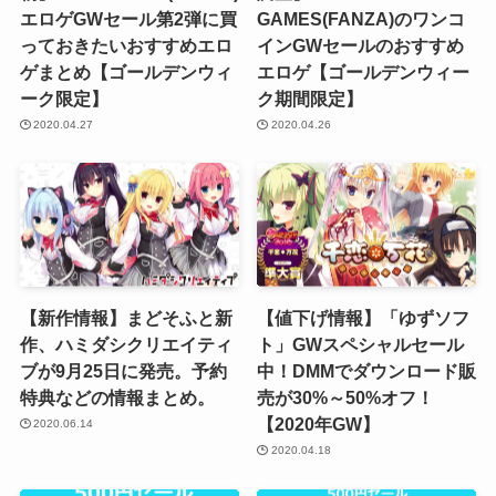
エロゲGWセール第2弾に買
GAMES(FANZA)のワンコ
っておきたいおすすめエロ
インGWセールのおすすめ
ゲまとめ【ゴールデンウィ
エロゲ【ゴールデンウィー
ーク限定】
ク期間限定】
2020.04.27
2020.04.26
【新作情報】まどそふと新
【値下げ情報】「ゆずソフ
作、ハミダシクリエイティ
ト」GWスペシャルセール
ブが9月25日に発売。予約
中！DMMでダウンロード販
特典などの情報まとめ。
売が30%～50%オフ！
【2020年GW】
2020.06.14
2020.04.18