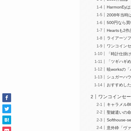
HarmonE
2008年当
500円なら買
Heartsも
ライアーソ
ワンコインセ
「時計仕掛
「ツギハギ
暁works
シュガーハウ
おすすめした
ワンコインセー
キャラメルB
聖鍵遣いの命
Softhou
意外枠「ヴァ