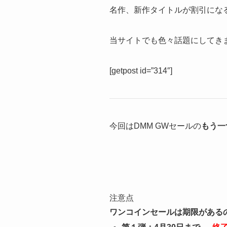
名作、新作タイトルが割引にな
当サイトでも色々話題にしてき
[getpost id=”314″]
今回はDMM GWセールの
もう一
注意点
ワンコインセールは期限がある