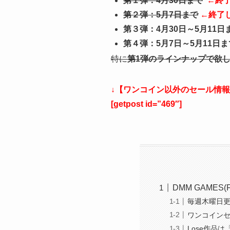
第１弾：4月30日まで
←終
第２弾：5月7日まで
←終了
第３弾：4月30日～5月11日
第４弾：5月7日～5月11日ま
特に
第1弾のラインナップで欲
↓【ワンコイン以外のセール情報
[getpost id=”469″]
DMM GAME
毎週木曜日更
ワンコインセ
Lose作品