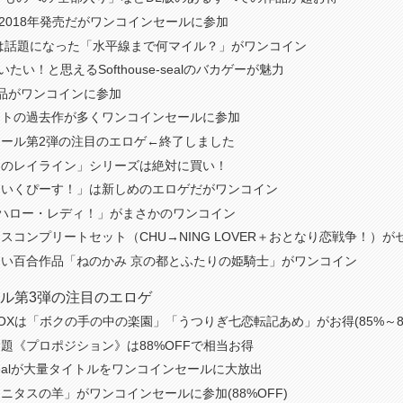
yは2018年発売だがワンコインセールに参加
時は話題になった「水平線まで何マイル？」がワンコイン
いたい！と思えるSofthouse-sealのバカゲーが魅力
2作品がワンコインに参加
フトの過去作が多くワンコインセールに参加
ール第2弾の注目のエロゲ←終了しました
けのレイライン」シリーズは絶対に買い！
めいくぴーす！」は新しめのエロゲだがワンコイン
の「ハロー・レディ！」がまさかのワンコイン
スコンプリートセット（CHU→NING LOVER＋おとなり恋戦争！）が
い百合作品「ねのかみ 京の都とふたりの姫騎士」がワンコイン
ル第3弾の注目のエロゲ
OXは「ボクの手の中の楽園」「うつりぎ七恋転記あめ」がお得(85%～88
題《プロポジション》は88%OFFで相当お得
se-sealが大量タイトルをワンコインセールに大放出
ニタスの羊」がワンコインセールに参加(88%OFF)