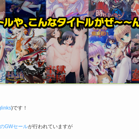
links
)です！
0年のGWセール
が行われていますが